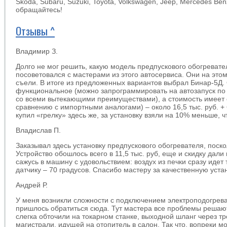
Skoda, Subaru, Suzuki, Toyota, Volkswagen, Jeep, Mercedes Ben
обращайтесь!
Отзывы ^
Владимир З.
Долго не мог решить, какую модель предпускового обогревател
посоветовался с мастерами из этого автосервиса. Они на этом
съели. В итоге из предложенных вариантов выбрал Бинар-5Д. 
функциональное (можно запрограммировать на автозапуск по
со всеми вытекающими преимуществами), а стоимость имеет 
сравнению с импортными аналогами) – около 16,5 тыс. руб. +
купил «грелку» здесь же, за установку взяли на 10% меньше, 
Владислав П.
Заказывал здесь установку предпускового обогревателя, поск
Устройство обошлось всего в 11,5 тыс. руб, еще и скидку дали
сажусь в машину с удовольствием: воздух из печки сразу идет
датчику – 70 градусов. Спасибо мастеру за качественную уста
Андрей Р.
У меня возникли сложности с подключением электроподогрев
пришлось обратиться сюда. Тут мастера все проблемы решают
слегка обточили на токарном станке, выходной шланг через т
магистрали, идущей на отопитель в салон. Так что, вопреки м