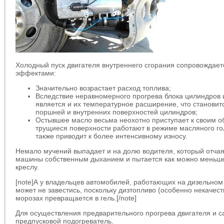
Холодный пуск двигателя внутреннего сгорания сопровождае
эффектами:
Значительно возрастает расход топлива;
Вследствие неравномерного прогрева блока цилиндро
является и их температурное расширение, что станови
поршней и внутренних поверхностей цилиндров;
Остывшее масло весьма неохотно приступает к своим об
трущиеся поверхности работают в режиме масляного го
также приводит к более интенсивному износу.
Немало мучений выпадает и на долю водителя, который отчая
машины собственным дыханием и пытается как можно меньше
креслу.
[note]А у владельцев автомобилей, работающих на дизельном
может не завестись, поскольку дизтопливо (особенно некачес
морозах превращается в гель.[/note]
Для осуществления предварительного прогрева двигателя и с
предпусковой подогреватель.