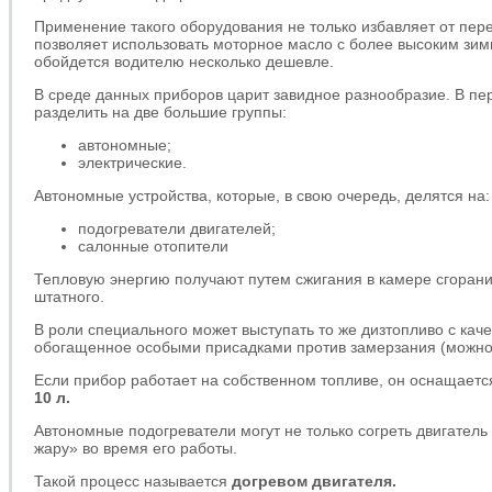
Применение такого оборудования не только избавляет от пер
позволяет использовать моторное масло с более высоким зим
обойдется водителю несколько дешевле.
В среде данных приборов царит завидное разнообразие. В пе
разделить на две большие группы:
автономные;
электрические.
Автономные устройства, которые, в свою очередь, делятся на:
подогреватели двигателей;
салонные отопители
Тепловую энергию получают путем сжигания в камере сгорани
штатного.
В роли специального может выступать то же дизтопливо с кач
обогащенное особыми присадками против замерзания (можно 
Если прибор работает на собственном топливе, он оснащае
10 л.
Автономные подогреватели могут не только согреть двигатель
жару» во время его работы.
Такой процесс называется
догревом двигателя.