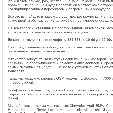
[tip]И в этом случае, разумеется, ни о какой гарантии речи бы
правильным решением будет обратиться в автосервис с хоро
квалифицированным персоналом и современным оборудование
Все это вы найдете в нашем автоцентре, где можно купить и у
также пройти обслуживание автомобиля (регулировка схода-раз
На все вопросы, связанные с обслуживанием автомобиля, мож
услуги «бесплатная телефонная консультация».
Ее можно получить по телефону 389-353, с 10-00 до 20-00.
Она предоставляется любому автолюбителю, независимо от т
постоянным клиентом или еще нет.
В качестве консультанта выступит один из наших мастеров – 
связанный с обслуживанием и ремонтом автомобилей. В сред
самых выгодных в Сургуте — Вебасто с установкой стоит
от о
киловатт
.
Также мы можем установить GSM-модуль на Вебасто — 7000 р
— 3000 рублей.
[note]Также мы рады предложить Вам услугу по снятию предп
старого автомобиля и установке его на новый. Такая работа
б
[/note]
Мы работаем с такими марками, как Chevrolet, Audi, BMW, Citro
Honda, Kia, Land Rover, Lexus, Mazda, Infiniti, Mitsubishi, Nissa