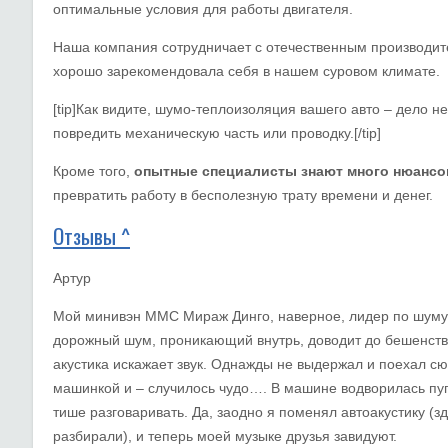
оптимальные условия для работы двигателя.
Наша компания сотрудничает с отечественным производи
хорошо зарекомендовала себя в нашем суровом климате.
[tip]Как видите, шумо-теплоизоляция вашего авто – дело 
повредить механическую часть или проводку.[/tip]
Кроме того,
опытные специалисты знают много нюансо
превратить работу в бесполезную трату времени и денег.
Отзывы ^
Артур
Мой минивэн ММС Мираж Динго, наверное, лидер по шуму:
дорожный шум, проникающий внутрь, доводит до бешенств
акустика искажает звук. Однажды не выдержал и поехал с
машинкой и – случилось чудо…. В машине водворилась пу
тише разговаривать. Да, заодно я поменял автоакустику (з
разбирали), и теперь моей музыке друзья завидуют.