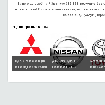
Вашего автомобиля?
Звоните 389-353, получите бес
установщика!
И обязательно
скажите, что звоните с с
на все виды услуг!
[/impor
Еще интересные статьи:
Шумо- и теплоизоляция
Установка шумо- и
Поставим ш
на все модели Мицубиси
теплоизоляции на
на Ваш авт
Ниссаны всех моделей
Тойота в Су