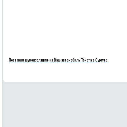
Поставим шумоизоляцию на Ваш автомобиль Тойота в Сургуте