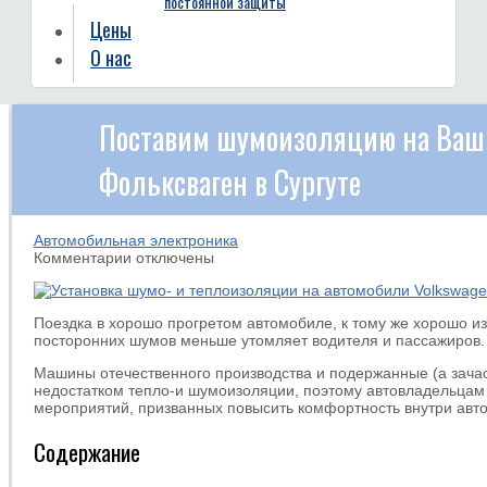
постоянной защиты
Цены
О нас
Поставим шумоизоляцию на Ваш
Фольксваген в Сургуте
Автомобильная электроника
к
Комментарии
отключены
записи
Поставим
шумоизоляцию
Поездка в хорошо прогретом автомобиле, к тому же хорошо и
на
посторонних шумов меньше утомляет водителя и пассажиров.
Ваш
автомобиль
Машины отечественного производства и подержанные (а зача
Фольксваген
недостатком тепло-и шумоизоляции, поэтому автовладельцам
в
мероприятий, призванных повысить комфортность внутри авто
Сургуте
Содержание