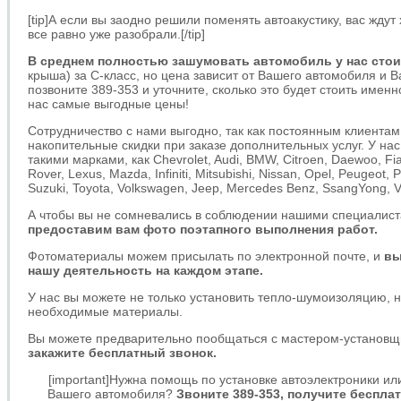
[tip]А если вы заодно решили поменять автоакустику, вас ждут
все равно уже разобрали.[/tip]
В среднем полностью зашумовать автомобиль у нас стои
крыша) за C-класс, но цена зависит от Вашего автомобиля и 
позвоните 389-353 и уточните, сколько это будет стоить именн
нас самые выгодные цены!
Сотрудничество с нами выгодно, так как постоянным клиента
накопительные скидки при заказе дополнительных услуг. У н
такими марками, как Chevrolet, Audi, BMW, Citroen, Daewoo, Fia
Rover, Lexus, Mazda, Infiniti, Mitsubishi, Nissan, Opel, Peugeot,
Suzuki, Toyota, Volkswagen, Jeep, Mercedes Benz, SsangYong, V
А чтобы вы не сомневались в соблюдении нашими специалист
предоставим вам фото поэтапного выполнения работ.
Фотоматериалы можем присылать по электронной почте, и
вы
нашу деятельность на каждом этапе.
У нас вы можете не только установить тепло-шумоизоляцию, н
необходимые материалы.
Вы можете предварительно пообщаться с мастером-установ
закажите бесплатный звонок.
[important]Нужна помощь по установке автоэлектроники и
Вашего автомобиля?
Звоните 389-353, получите беспла