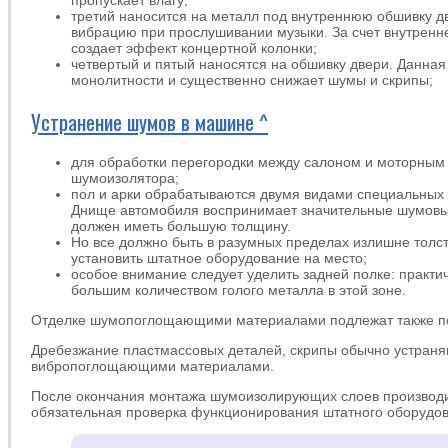
пропускает влагу;
третий наносится на металл под внутреннюю обшивку д
вибрацию при прослушивании музыки. За счет внутренн
создает эффект концертной колонки;
четвертый и пятый наносятся на обшивку двери. Данна
монолитности и существенно снижает шумы и скрипы;
Устранение шумов в машине ^
для обработки перегородки между салоном и моторным 
шумоизолятора;
пол и арки обрабатываются двумя видами специальных
Днище автомобиля воспринимает значительные шумовые
должен иметь большую толщину.
Но все должно быть в разумных пределах излишне тол
установить штатное оборудование на место;
особое внимание следует уделить задней полке: практи
большим количеством голого металла в этой зоне.
Отделке шумопоглощающими материалами подлежат также пот
Дребезжание пластмассовых деталей, скрипы обычно устран
вибропоглощающими материалами.
После окончания монтажа шумоизолирующих слоев производи
обязательная проверка функционирования штатного оборудов