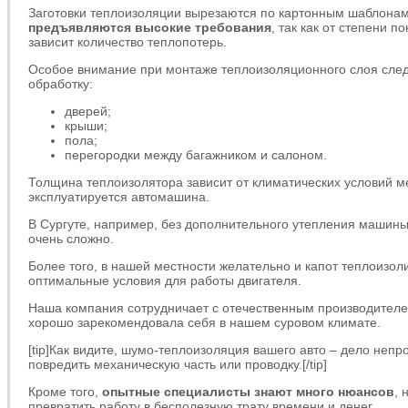
Заготовки теплоизоляции вырезаются по картонным шаблона
предъявляются высокие требования
, так как от степени 
зависит количество теплопотерь.
Особое внимание при монтаже теплоизоляционного слоя след
обработку:
дверей;
крыши;
пола;
перегородки между багажником и салоном.
Толщина теплоизолятора зависит от климатических условий ме
эксплуатируется автомашина.
В Сургуте, например, без дополнительного утепления машины 
очень сложно.
Более того, в нашей местности желательно и капот теплоизол
оптимальные условия для работы двигателя.
Наша компания сотрудничает с отечественным производител
хорошо зарекомендовала себя в нашем суровом климате.
[tip]Как видите, шумо-теплоизоляция вашего авто – дело неп
повредить механическую часть или проводку.[/tip]
Кроме того,
опытные специалисты знают много нюансов
, 
превратить работу в бесполезную трату времени и денег.